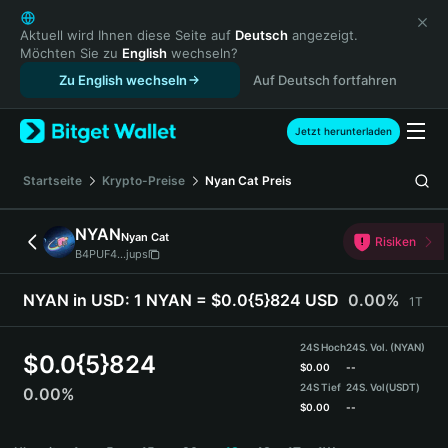
English
日本語
Aktuell wird Ihnen diese Seite auf
Deutsch
angezeigt.
Möchten Sie zu
English
wechseln?
Tiếng Việt
Zu English wechseln
Auf Deutsch fortfahren
Русский
Español (Latinoamérica)
Türkçe
Jetzt herunterladen
Italiano
Français
Startseite
Krypto-Preise
Nyan Cat
Preis
Deutsch
简体中文
NYAN
Nyan Cat
Risiken
繁體中文
B4PUF4...jups
Português (Portugal)
Bahasa Indonesia
NYAN in USD:
1 NYAN = $0.0{5}824 USD
0.00%
1T
ภาษาไทย
हिन्दी
24S Hoch
24S. Vol. (NYAN)
$
0.0{5}824
বাংলা
$
0.00
--
24S Tief
24S. Vol
(USDT)
0.00%
Español
$
0.00
--
Português (Brasil)
NYAN Price Chart
Español (Argentina)