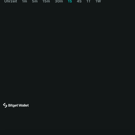
Uhrzeit
1m
5m
15m
30m
1S
4S
1T
1W