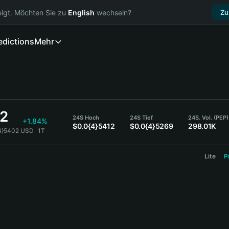
igt. Möchten Sie zu
English
wechseln?
Zu
edictions
Mehr
02
24S Hoch
24S Tief
24S. Vol. (PEP)
+1.84%
$0.0{4}5412
$0.0{4}5269
298.01K
{4}5402 USD
1T
Lite
P