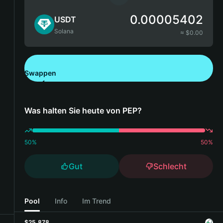
0.00005402
USDT
Solana
≈ $
0.00
Swappen
Bitget Wallet herunterladen
Was halten Sie heute von PEP?
50
%
50
%
Gut
Schlecht
Pool
Info
Im Trend
$25,878