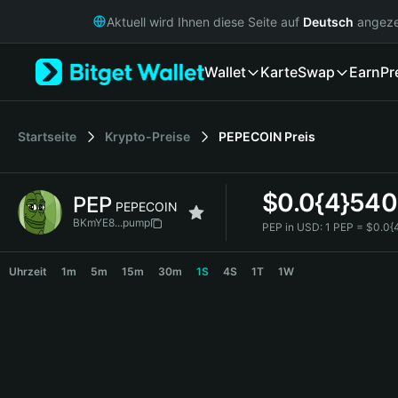
English
Aktuell wird Ihnen diese Seite auf
Deutsch
angeze
日本語
Tiếng Việt
Wallet
Karte
Swap
Earn
Pr
Русский
Español (Latinoamérica)
Türkçe
Italiano
Startseite
Krypto-Preise
PEPECOIN
Preis
Français
Deutsch
$
0.0{4}54
PEP
简体中文
PEPECOIN
繁體中文
BKmYE8...pump
PEP in USD:
1 PEP = $0.0
Português (Portugal)
PEP Price Chart
Bahasa Indonesia
Uhrzeit
1m
5m
15m
30m
1S
4S
1T
1W
ภาษาไทย
हिन्दी
বাংলা
Español
Português (Brasil)
Español (Argentina)