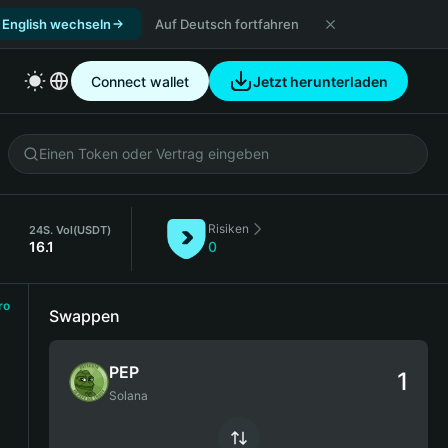
 English wechseln
Auf Deutsch fortfahren
Connect wallet
Jetzt herunterladen
Risiken
24S. Vol
(USDT)
16.1
0
ro
Swappen
PEP
Solana