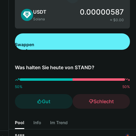
0.00000587
USDT
Solana
≈ $
0.00
Swappen
Bitget Wallet herunterladen
Was halten Sie heute von STAND?
50
%
50
%
Gut
Schlecht
Pool
Info
Im Trend
$488