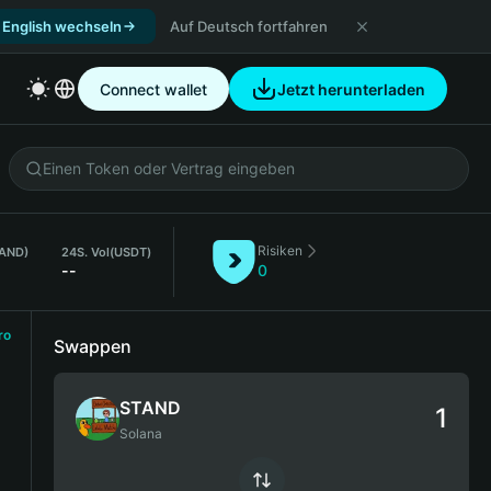
 English wechseln
Auf Deutsch fortfahren
Connect wallet
Jetzt herunterladen
Risiken
TAND)
24S. Vol
(USDT)
--
0
ro
Swappen
STAND
Solana