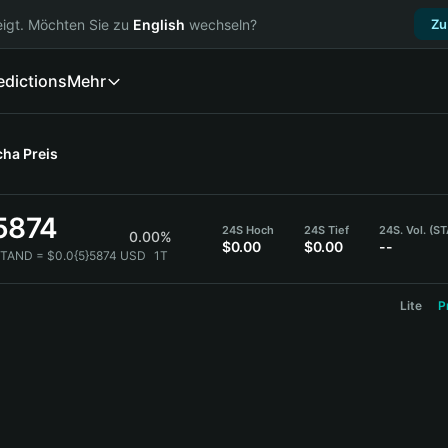
igt. Möchten Sie zu
English
wechseln?
Zu
edictions
Mehr
cha
Preis
5874
24S Hoch
24S Tief
24S. Vol. (S
0.00%
$0.00
$0.00
--
STAND = $0.0{5}5874 USD
1T
Lite
P