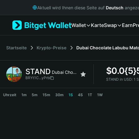
English
Aktuell wird Ihnen diese Seite auf
Deutsch
angeze
日本語
Tiếng Việt
Wallet
Karte
Swap
Earn
Pr
Русский
Español (Latinoamérica)
Türkçe
Italiano
Startseite
Krypto-Preise
Dubai Chocolate Labubu Mat
Français
Deutsch
$
0.0{5}
STAND
简体中文
Dubai Chocolate Labubu Matcha
繁體中文
BRYt1C...yPrb
STAND in USD:
1 
Português (Portugal)
STAND Price Chart
Bahasa Indonesia
Uhrzeit
1m
5m
15m
30m
1S
4S
1T
1W
ภาษาไทย
हिन्दी
বাংলা
Español
Português (Brasil)
Español (Argentina)