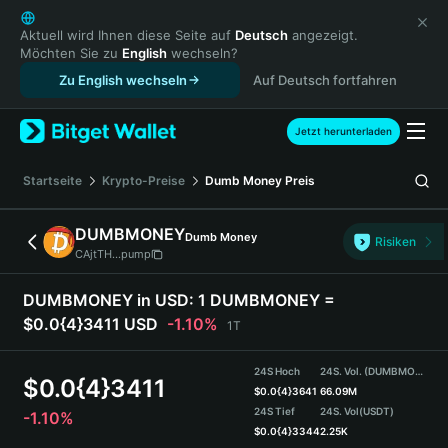
English
日本語
Aktuell wird Ihnen diese Seite auf
Deutsch
angezeigt.
Möchten Sie zu
English
wechseln?
Tiếng Việt
Zu English wechseln
Auf Deutsch fortfahren
Русский
Español (Latinoamérica)
Türkçe
Jetzt herunterladen
Italiano
Français
Startseite
Krypto-Preise
Dumb Money
Preis
Deutsch
简体中文
DUMBMONEY
Dumb Money
Risiken
繁體中文
CAjtTH...pump
Português (Portugal)
Bahasa Indonesia
DUMBMONEY in USD:
1 DUMBMONEY =
ภาษาไทย
$0.0{4}3411 USD
-1.10%
1T
हिन्दी
বাংলা
24S Hoch
24S. Vol. (DUMBMONEY)
$
0.0{4}3411
Español
$
0.0{4}3641
66.09M
24S Tief
24S. Vol
(USDT)
-1.10%
Português (Brasil)
$
0.0{4}3344
2.25K
Español (Argentina)