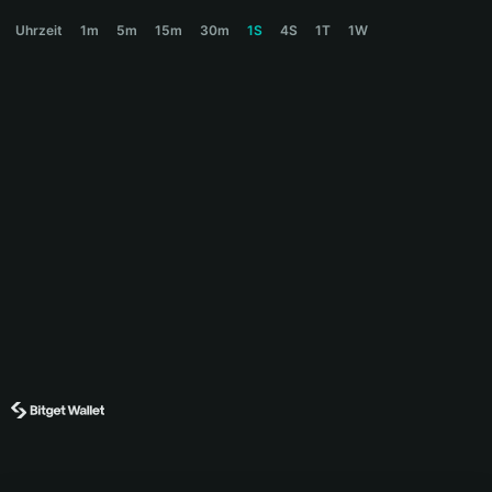
DUMBMONEY Price Chart
Uhrzeit
1m
5m
15m
30m
1S
4S
1T
1W