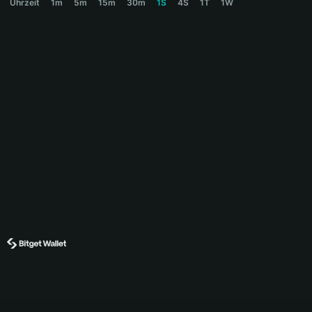
Uhrzeit
1m
5m
15m
30m
1S
4S
1T
1W