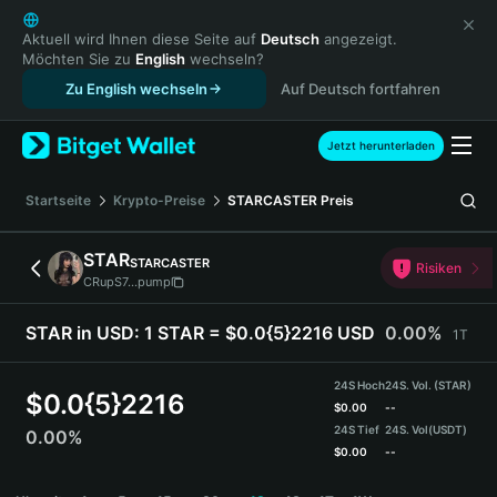
English
日本語
Aktuell wird Ihnen diese Seite auf
Deutsch
angezeigt.
Möchten Sie zu
English
wechseln?
Tiếng Việt
Zu English wechseln
Auf Deutsch fortfahren
Русский
Español (Latinoamérica)
Türkçe
Jetzt herunterladen
Italiano
Français
Startseite
Krypto-Preise
STARCASTER
Preis
Deutsch
简体中文
STAR
STARCASTER
Risiken
繁體中文
CRupS7...pump
Português (Portugal)
Bahasa Indonesia
STAR in USD:
1 STAR = $0.0{5}2216 USD
0.00%
1T
ภาษาไทย
हिन्दी
24S Hoch
24S. Vol. (STAR)
$
0.0{5}2216
বাংলা
$
0.00
--
24S Tief
24S. Vol
(USDT)
0.00%
Español
$
0.00
--
Português (Brasil)
STAR Price Chart
Español (Argentina)