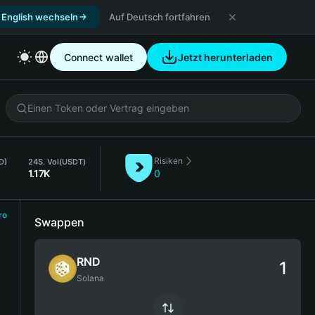
 English wechseln
Auf Deutsch fortfahren
Connect wallet
Jetzt herunterladen
Risiken
D)
24S. Vol
(USDT)
1.17K
0
ro
Swappen
RND
Solana