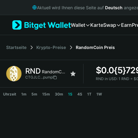
English
Aktuell wird Ihnen diese Seite auf
Deutsch
angeze
日本語
Tiếng Việt
Wallet
Karte
Swap
Earn
Pr
Русский
Español (Latinoamérica)
Türkçe
Italiano
Startseite
Krypto-Preise
RandomCoin
Preis
Français
Deutsch
$
0.0{5}72
RND
简体中文
RandomCoin
繁體中文
CTGJLC...pump
RND in USD:
1 RND = $
Português (Portugal)
RND Price Chart
Bahasa Indonesia
Uhrzeit
1m
5m
15m
30m
1S
4S
1T
1W
ภาษาไทย
हिन्दी
বাংলা
Español
Português (Brasil)
Español (Argentina)