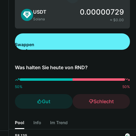
0.00000729
USDT
Solana
≈ $
0.00
Swappen
Bitget Wallet herunterladen
Was halten Sie heute von RND?
50
%
50
%
Gut
Schlecht
Pool
Info
Im Trend
$8,135