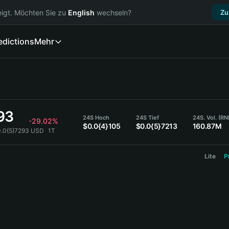
igt. Möchten Sie zu
English
wechseln?
Zu
edictions
Mehr
93
24S Hoch
24S Tief
24S. Vol. (RN
-29.02%
$0.0{4}105
$0.0{5}7213
160.87M
0.0{5}7293 USD
1T
Lite
P