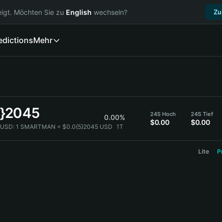
igt. Möchten Sie zu
English
wechseln?
Zu
edictions
Mehr
5}2045
24S Hoch
24S Tief
0.00%
$0.00
$0.00
USD:
1 SMARTMAN = $0.0{5}2045 USD
1T
Lite
P