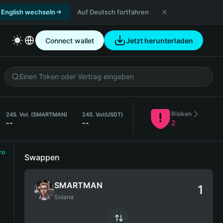
 English wechseln
Auf Deutsch fortfahren
Connect wallet
Jetzt herunterladen
Risiken
24S. Vol. (SMARTMAN)
24S. Vol
(USDT)
--
--
2
ro
Swappen
SMARTMAN
Solana