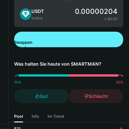
0.00000204
USDT
Solana
≈ $
0.00
Swappen
Bitget Wallet herunterladen
Was halten Sie heute von SMARTMAN?
50
%
50
%
Gut
Schlecht
Pool
Info
Im Trend
$22