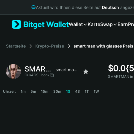
English
Aktuell wird Ihnen diese Seite auf
Deutsch
angeze
日本語
Tiếng Việt
Wallet
Karte
Swap
Earn
Pr
Русский
Español (Latinoamérica)
Türkçe
Italiano
Startseite
Krypto-Preise
smart man with glasses
Preis
Français
Deutsch
$
0.0{
SMARTMAN
简体中文
smart man with glasses
繁體中文
Cuk4GS...bonk
SMARTMAN in 
Português (Portugal)
SMARTMAN Price Chart
Bahasa Indonesia
Uhrzeit
1m
5m
15m
30m
1S
4S
1T
1W
ภาษาไทย
हिन्दी
বাংলা
Español
Português (Brasil)
Español (Argentina)