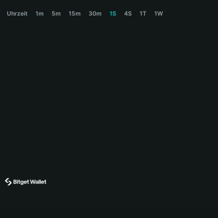
CAPY Price Chart
Uhrzeit
1m
5m
15m
30m
1S
4S
1T
1W