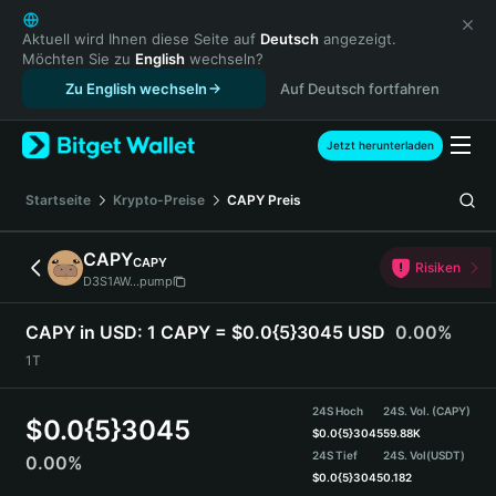
English
日本語
Aktuell wird Ihnen diese Seite auf
Deutsch
angezeigt.
Möchten Sie zu
English
wechseln?
Tiếng Việt
Zu English wechseln
Auf Deutsch fortfahren
Русский
Español (Latinoamérica)
Türkçe
Jetzt herunterladen
Italiano
Français
Startseite
Krypto-Preise
CAPY
Preis
Deutsch
简体中文
CAPY
CAPY
Risiken
繁體中文
D3S1AW...pump
Português (Portugal)
Bahasa Indonesia
CAPY in USD:
1 CAPY = $0.0{5}3045 USD
0.00%
ภาษาไทย
1T
हिन्दी
বাংলা
24S Hoch
24S. Vol. (CAPY)
$
0.0{5}3045
Español
$
0.0{5}3045
59.88K
24S Tief
24S. Vol
(USDT)
0.00%
Português (Brasil)
$
0.0{5}3045
0.182
Español (Argentina)