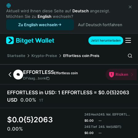
English
日本語
Aktuell wird Ihnen diese Seite auf
Deutsch
angezeigt.
Möchten Sie zu
English
wechseln?
Tiếng Việt
Zu English wechseln
Auf Deutsch fortfahren
Русский
Español (Latinoamérica)
Türkçe
Jetzt herunterladen
Italiano
Français
Startseite
Krypto-Preise
Effortless coin
Preis
Deutsch
简体中文
EFFORTLESS
Effortless coin
Risiken
繁體中文
DFVaag...bonk
Português (Portugal)
Bahasa Indonesia
EFFORTLESS in USD:
1 EFFORTLESS = $0.0{5}2063
ภาษาไทย
USD
0.00%
1T
हिन्दी
বাংলা
24S Hoch
24S. Vol. (EFFORTLESS)
$
0.0{5}2063
Español
$
0.00
--
24S Tief
24S. Vol
(USDT)
0.00%
Português (Brasil)
$
0.00
--
Español (Argentina)