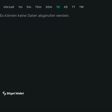
EFFORTLESS Price Chart
Uhrzeit
1m
5m
15m
30m
1S
4S
1T
1W
Es können keine Daten abgerufen werden.