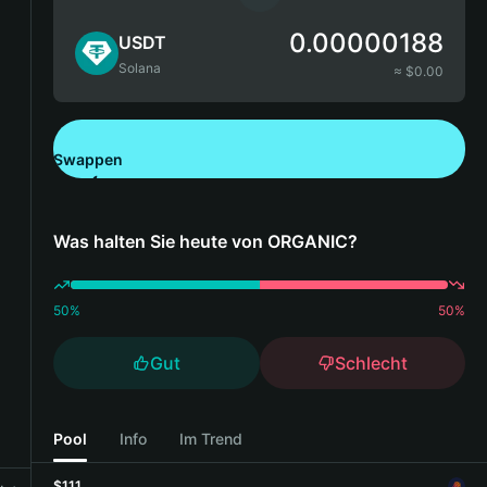
0.00000188
USDT
Solana
≈ $
0.00
Swappen
Bitget Wallet herunterladen
Was halten Sie heute von ORGANIC?
50
%
50
%
Gut
Schlecht
Pool
Info
Im Trend
$111