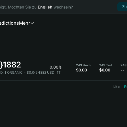
igt. Möchten Sie zu
English
wechseln?
Zu
edictions
Mehr
5}1882
24S Hoch
24S Tief
24S.
0.00%
$0.00
$0.00
--
D:
1 ORGANIC = $0.0{5}1882 USD
1T
Lite
P