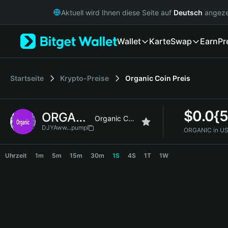
English
Aktuell wird Ihnen diese Seite auf
Deutsch
angeze
日本語
Tiếng Việt
Wallet
Karte
Swap
Earn
Pr
Русский
Español (Latinoamérica)
Türkçe
Italiano
Startseite
Krypto-Preise
Organic Coin
Preis
Français
Deutsch
$
0.0{
ORGANIC
简体中文
Organic Coin
繁體中文
DJYAww...pump
ORGANIC in US
Português (Portugal)
ORGANIC Price Chart
Bahasa Indonesia
Uhrzeit
1m
5m
15m
30m
1S
4S
1T
1W
ภาษาไทย
हिन्दी
বাংলা
Español
Português (Brasil)
Español (Argentina)