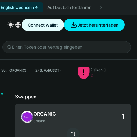
 English wechseln
Auf Deutsch fortfahren
Connect wallet
Jetzt herunterladen
Risiken
 Vol. (ORGANIC)
24S. Vol
(USDT)
--
2
ro
Swappen
ORGANIC
Solana