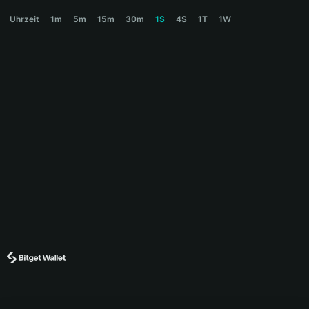
HARRY Price Chart
Uhrzeit
1m
5m
15m
30m
1S
4S
1T
1W