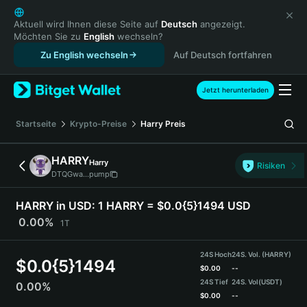
English
日本語
Aktuell wird Ihnen diese Seite auf
Deutsch
angezeigt.
Möchten Sie zu
English
wechseln?
Tiếng Việt
Zu English wechseln
Auf Deutsch fortfahren
Русский
Español (Latinoamérica)
Türkçe
Jetzt herunterladen
Italiano
Français
Startseite
Krypto-Preise
Harry
Preis
Deutsch
简体中文
HARRY
Harry
Risiken
繁體中文
DTQGwa...pump
Português (Portugal)
Bahasa Indonesia
HARRY in USD:
1 HARRY = $0.0{5}1494 USD
ภาษาไทย
0.00%
1T
हिन्दी
বাংলা
24S Hoch
24S. Vol. (HARRY)
$
0.0{5}1494
Español
$
0.00
--
24S Tief
24S. Vol
(USDT)
0.00%
Português (Brasil)
$
0.00
--
Español (Argentina)