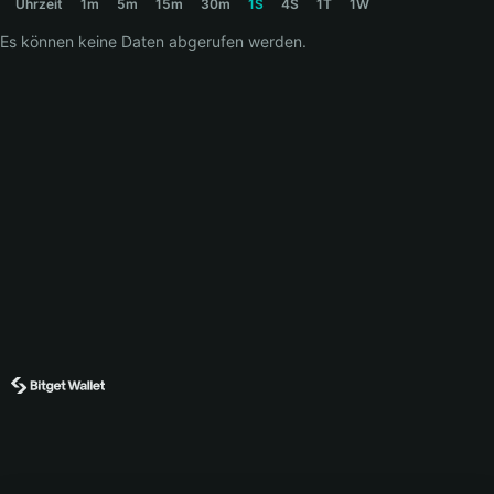
Uhrzeit
1m
5m
15m
30m
1S
4S
1T
1W
Es können keine Daten abgerufen werden.