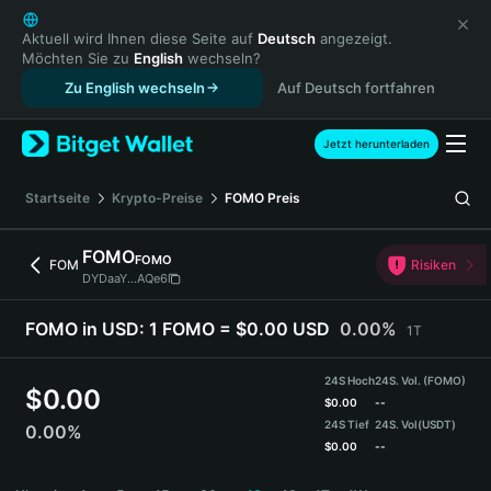
English
日本語
Aktuell wird Ihnen diese Seite auf
Deutsch
angezeigt.
Möchten Sie zu
English
wechseln?
Tiếng Việt
Zu English wechseln
Auf Deutsch fortfahren
Русский
Español (Latinoamérica)
Türkçe
Jetzt herunterladen
Italiano
Français
Startseite
Krypto-Preise
FOMO
Preis
Deutsch
简体中文
FOMO
FOMO
FOM
Risiken
繁體中文
DYDaaY...AQe6
Português (Portugal)
Bahasa Indonesia
FOMO in USD:
1 FOMO = $0.00 USD
0.00%
1T
ภาษาไทย
हिन्दी
24S Hoch
24S. Vol. (FOMO)
$
0.00
বাংলা
$
0.00
--
24S Tief
24S. Vol
(USDT)
0.00%
Español
$
0.00
--
Português (Brasil)
FOMO Price Chart
Español (Argentina)