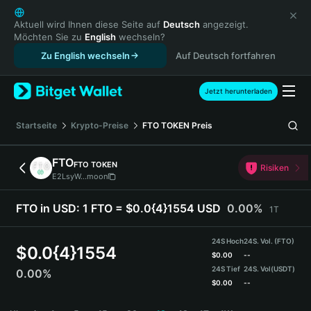
English
日本語
Aktuell wird Ihnen diese Seite auf
Deutsch
angezeigt.
Möchten Sie zu
English
wechseln?
Tiếng Việt
Zu English wechseln
Auf Deutsch fortfahren
Русский
Español (Latinoamérica)
Türkçe
Jetzt herunterladen
Italiano
Français
Startseite
Krypto-Preise
FTO TOKEN
Preis
Deutsch
简体中文
FTO
FTO TOKEN
Risiken
繁體中文
E2LsyW...moon
Português (Portugal)
Bahasa Indonesia
FTO in USD:
1 FTO = $0.0{4}1554 USD
0.00%
1T
ภาษาไทย
हिन्दी
24S Hoch
24S. Vol. (FTO)
$
0.0{4}1554
বাংলা
$
0.00
--
24S Tief
24S. Vol
(USDT)
0.00%
Español
$
0.00
--
Português (Brasil)
FTO Price Chart
Español (Argentina)