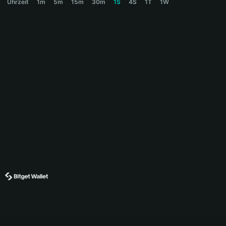
Uhrzeit
1m
5m
15m
30m
1S
4S
1T
1W