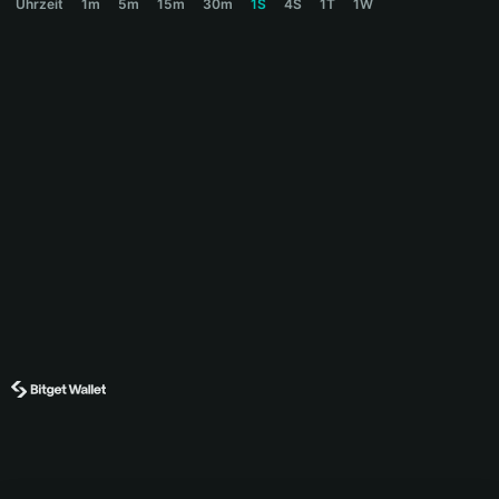
Uhrzeit
1m
5m
15m
30m
1S
4S
1T
1W