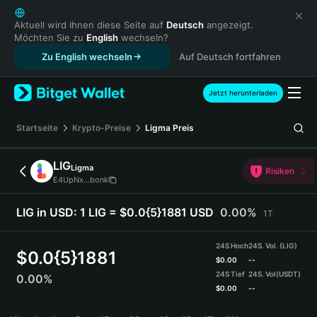
English
日本語
Aktuell wird Ihnen diese Seite auf
Deutsch
angezeigt.
Möchten Sie zu
English
wechseln?
Tiếng Việt
Zu English wechseln
Auf Deutsch fortfahren
Русский
Español (Latinoamérica)
Türkçe
Jetzt herunterladen
Italiano
Français
Startseite
Krypto-Preise
Ligma
Preis
Deutsch
简体中文
LIG
Ligma
Risiken
繁體中文
E4UpNx...bonk
Português (Portugal)
Bahasa Indonesia
LIG in USD:
1 LIG = $0.0{5}1881 USD
0.00%
1T
ภาษาไทย
हिन्दी
24S Hoch
24S. Vol. (LIG)
$
0.0{5}1881
বাংলা
$
0.00
--
24S Tief
24S. Vol
(USDT)
0.00%
Español
$
0.00
--
Português (Brasil)
LIG Price Chart
Español (Argentina)