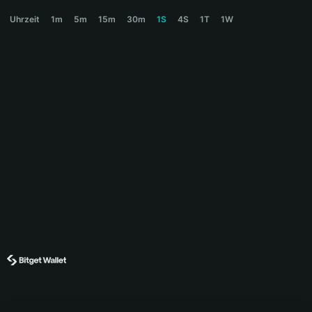
WHITES Price Chart
Uhrzeit
1m
5m
15m
30m
1S
4S
1T
1W