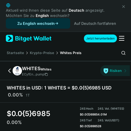
English
日本語
Aktuell wird Ihnen diese Seite auf
Deutsch
angezeigt.
Möchten Sie zu
English
wechseln?
Tiếng Việt
Zu English wechseln
Auf Deutsch fortfahren
Русский
Español (Latinoamérica)
Türkçe
Jetzt herunterladen
Italiano
Français
Startseite
Krypto-Preise
Whites
Preis
Deutsch
简体中文
WHITES
Whites
Risiken
繁體中文
ECyfEn...pump
Português (Portugal)
Bahasa Indonesia
WHITES in USD:
1 WHITES = $0.0{5}6985 USD
ภาษาไทย
0.00%
1T
हिन्दी
বাংলা
24S Hoch
24S. Vol. (WHITES)
$
0.0{5}6985
Español
$
0.0{5}6985
4.01M
24S Tief
24S. Vol
(USDT)
0.00%
Português (Brasil)
$
0.0{5}6985
28
Español (Argentina)