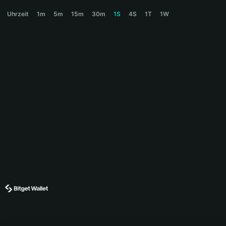
SPARK Price Chart
Uhrzeit
1m
5m
15m
30m
1S
4S
1T
1W