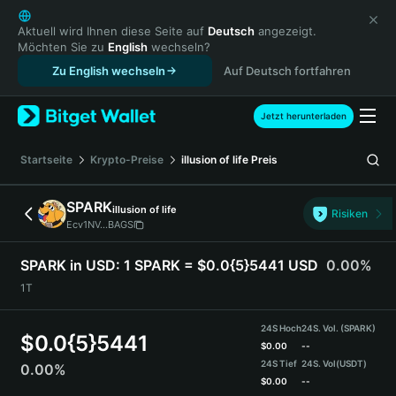
English
日本語
Aktuell wird Ihnen diese Seite auf
Deutsch
angezeigt.
Möchten Sie zu
English
wechseln?
Tiếng Việt
Zu English wechseln
Auf Deutsch fortfahren
Русский
Español (Latinoamérica)
Türkçe
Jetzt herunterladen
Italiano
Français
Startseite
Krypto-Preise
illusion of life
Preis
Deutsch
简体中文
SPARK
illusion of life
Risiken
繁體中文
Ecv1NV...BAGS
Português (Portugal)
Bahasa Indonesia
SPARK in USD:
1 SPARK = $0.0{5}5441 USD
0.00%
ภาษาไทย
1T
हिन्दी
বাংলা
24S Hoch
24S. Vol. (SPARK)
$
0.0{5}5441
Español
$
0.00
--
24S Tief
24S. Vol
(USDT)
0.00%
Português (Brasil)
$
0.00
--
Español (Argentina)