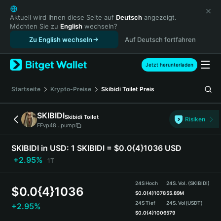
English
日本語
Aktuell wird Ihnen diese Seite auf
Deutsch
angezeigt.
Möchten Sie zu
English
wechseln?
Tiếng Việt
Zu English wechseln
Auf Deutsch fortfahren
Русский
Español (Latinoamérica)
Türkçe
Jetzt herunterladen
Italiano
Français
Startseite
Krypto-Preise
Skibidi Toilet
Preis
Deutsch
简体中文
SKIBIDI
Skibidi Toilet
Risiken
繁體中文
FFvp48...pump
Português (Portugal)
Bahasa Indonesia
SKIBIDI in USD:
1 SKIBIDI = $0.0{4}1036 USD
ภาษาไทย
+2.95%
1T
हिन्दी
বাংলা
24S Hoch
24S. Vol. (SKIBIDI)
$
0.0{4}1036
Español
$
0.0{4}1078
55.89M
24S Tief
24S. Vol
(USDT)
+2.95%
Português (Brasil)
$
0.0{4}1006
579
Español (Argentina)