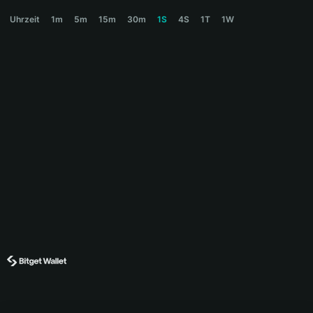
SKIBIDI Price Chart
Uhrzeit
1m
5m
15m
30m
1S
4S
1T
1W