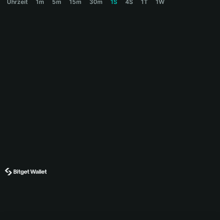
Uhrzeit
1m
5m
15m
30m
1S
4S
1T
1W