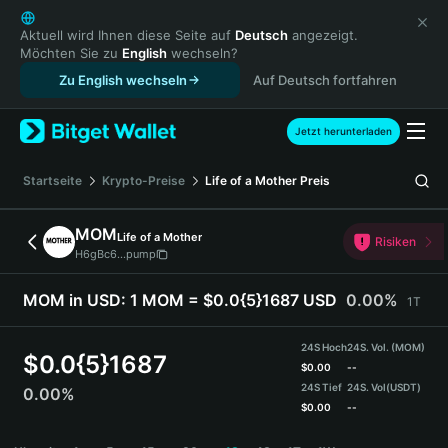
English
日本語
Aktuell wird Ihnen diese Seite auf
Deutsch
angezeigt.
Möchten Sie zu
English
wechseln?
Tiếng Việt
Zu English wechseln
Auf Deutsch fortfahren
Русский
Español (Latinoamérica)
Türkçe
Jetzt herunterladen
Italiano
Français
Startseite
Krypto-Preise
Life of a Mother
Preis
Deutsch
简体中文
MOM
Life of a Mother
Risiken
繁體中文
H6gBc6...pump
Português (Portugal)
Bahasa Indonesia
MOM in USD:
1 MOM = $0.0{5}1687 USD
0.00%
1T
ภาษาไทย
हिन्दी
24S Hoch
24S. Vol. (MOM)
$
0.0{5}1687
বাংলা
$
0.00
--
24S Tief
24S. Vol
(USDT)
0.00%
Español
$
0.00
--
Português (Brasil)
MOM Price Chart
Español (Argentina)