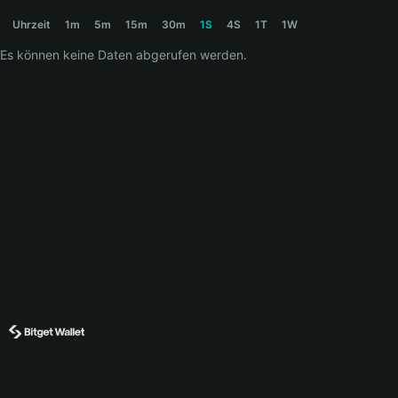
SHITSTOCK Price Chart
Uhrzeit
1m
5m
15m
30m
1S
4S
1T
1W
Es können keine Daten abgerufen werden.