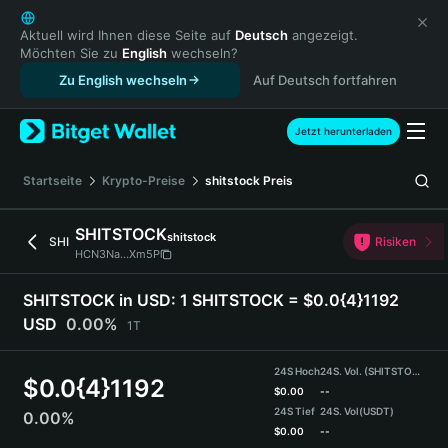
English
日本語
Aktuell wird Ihnen diese Seite auf
Deutsch
angezeigt.
Möchten Sie zu
English
wechseln?
Tiếng Việt
Zu English wechseln
Auf Deutsch fortfahren
Русский
Español (Latinoamérica)
Türkçe
Jetzt herunterladen
Italiano
Français
Startseite
Krypto-Preise
shitstock
Preis
Deutsch
简体中文
SHITSTOCK
shitstock
SHI
Risiken
繁體中文
HCN3Na...Xm5P
Português (Portugal)
Bahasa Indonesia
SHITSTOCK in USD:
1 SHITSTOCK = $0.0{4}1192
ภาษาไทย
USD
0.00%
1T
हिन्दी
বাংলা
24S Hoch
24S. Vol. (SHITSTOCK)
$
0.0{4}1192
Español
$
0.00
--
24S Tief
24S. Vol
(USDT)
0.00%
Português (Brasil)
$
0.00
--
Español (Argentina)