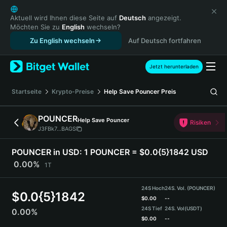
English
日本語
Aktuell wird Ihnen diese Seite auf
Deutsch
angezeigt.
Möchten Sie zu
English
wechseln?
Tiếng Việt
Zu English wechseln
Auf Deutsch fortfahren
Русский
Español (Latinoamérica)
Türkçe
Jetzt herunterladen
Italiano
Français
Startseite
Krypto-Preise
Help Save Pouncer
Preis
Deutsch
简体中文
POUNCER
Help Save Pouncer
Risiken
繁體中文
J3FBk7...BAGS
Português (Portugal)
Bahasa Indonesia
POUNCER in USD:
1 POUNCER = $0.0{5}1842 USD
ภาษาไทย
0.00%
1T
हिन्दी
বাংলা
24S Hoch
24S. Vol. (POUNCER)
$
0.0{5}1842
Español
$
0.00
--
24S Tief
24S. Vol
(USDT)
0.00%
Português (Brasil)
$
0.00
--
Español (Argentina)