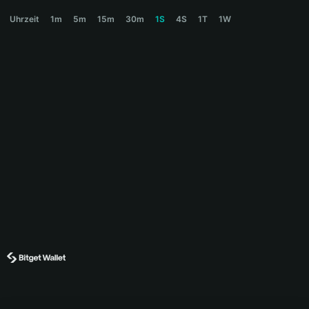
POUNCER Price Chart
Uhrzeit
1m
5m
15m
30m
1S
4S
1T
1W