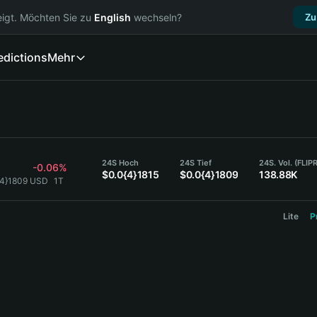
igt. Möchten Sie zu
English
wechseln?
Zu
edictions
Mehr
24S Hoch
24S Tief
24S. Vol. (FLIP
-0.06%
$0.0{4}1815
$0.0{4}1809
138.88K
{4}1809 USD
1T
Lite
P