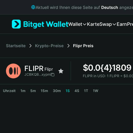
English
Aktuell wird Ihnen diese Seite auf
Deutsch
angeze
日本語
Tiếng Việt
Wallet
Karte
Swap
Earn
Pr
Русский
Español (Latinoamérica)
Türkçe
Italiano
Startseite
Krypto-Preise
Flipr
Preis
Français
Deutsch
$
0.0{4}1809
FLIPR
简体中文
Flipr
繁體中文
JCBKQB...xypm
FLIPR in USD:
1 FLIPR = $0.0
Português (Portugal)
FLIPR Price Chart
Bahasa Indonesia
Uhrzeit
1m
5m
15m
30m
1S
4S
1T
1W
ภาษาไทย
हिन्दी
বাংলা
Español
Português (Brasil)
Español (Argentina)