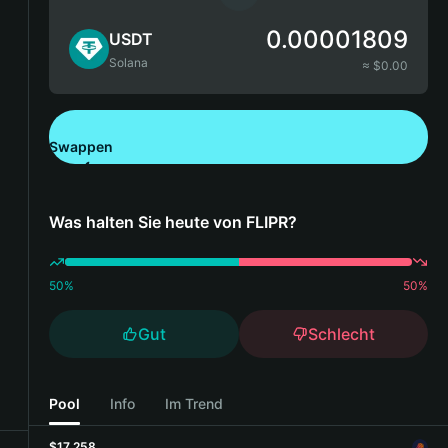
0.00001809
USDT
Solana
≈ $
0.00
Swappen
Bitget Wallet herunterladen
Was halten Sie heute von FLIPR?
50
%
50
%
Gut
Schlecht
Pool
Info
Im Trend
$17,258