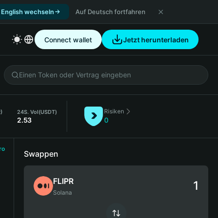
 English wechseln
Auf Deutsch fortfahren
Connect wallet
Jetzt herunterladen
Risiken
R)
24S. Vol
(USDT)
2.53
0
ro
Swappen
FLIPR
Solana