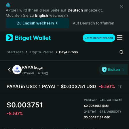
English
日本語
Aktuell wird Ihnen diese Seite auf
Deutsch
angezeigt.
Möchten Sie zu
English
wechseln?
Tiếng Việt
Zu English wechseln
Auf Deutsch fortfahren
Русский
Español (Latinoamérica)
Türkçe
Jetzt herunterladen
Italiano
Français
Startseite
Krypto-Preise
PayAI
Preis
Deutsch
简体中文
PAYAI
PayAI
Risiken
繁體中文
PAYmo6...DxGu
Português (Portugal)
Bahasa Indonesia
PAYAI in USD:
1 PAYAI = $0.003751 USD
-5.50%
1T
ภาษาไทย
हिन्दी
24S Hoch
24S. Vol. (PAYAI)
$
0.003751
বাংলা
$
0.004165
8.54M
24S Tief
24S. Vol
(USDT)
-5.50%
Español
$
0.003751
32.06K
Português (Brasil)
PAYAI Price Chart
Español (Argentina)