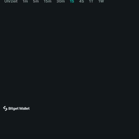
Uhrzeit
1m
5m
15m
30m
1S
4S
1T
1W