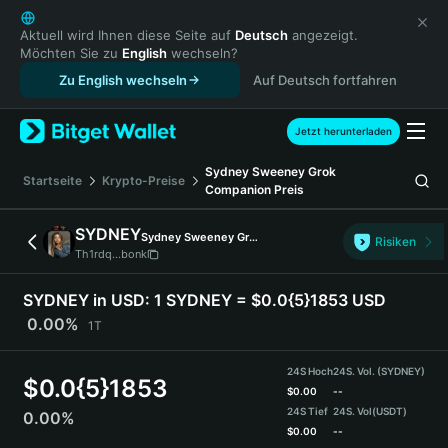
English
日本語
Aktuell wird Ihnen diese Seite auf
Deutsch
angezeigt.
Möchten Sie zu
English
wechseln?
Tiếng Việt
Zu English wechseln
Auf Deutsch fortfahren
Русский
Español (Latinoamérica)
Türkçe
Jetzt herunterladen
Italiano
Sydney Sweeney Grok
Français
Startseite
Krypto-Preise
Companion
Preis
Deutsch
简体中文
SYDNEY
Sydney Sweeney Grok Companion
Risiken
繁體中文
Th1rdq...bonk
Português (Portugal)
Bahasa Indonesia
SYDNEY in USD:
1 SYDNEY = $0.0{5}1853 USD
ภาษาไทย
0.00%
1T
हिन्दी
বাংলা
24S Hoch
24S. Vol. (SYDNEY)
$
0.0{5}1853
Español
$
0.00
--
24S Tief
24S. Vol
(USDT)
0.00%
Português (Brasil)
$
0.00
--
Español (Argentina)