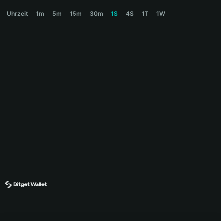
SYDNEY Price Chart
Uhrzeit
1m
5m
15m
30m
1S
4S
1T
1W