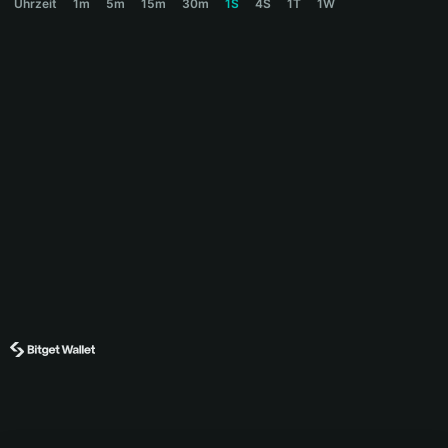
Uhrzeit
1m
5m
15m
30m
1S
4S
1T
1W