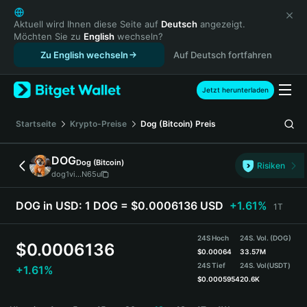
English
日本語
Aktuell wird Ihnen diese Seite auf
Deutsch
angezeigt.
Möchten Sie zu
English
wechseln?
Tiếng Việt
Zu English wechseln
Auf Deutsch fortfahren
Русский
Español (Latinoamérica)
Türkçe
Jetzt herunterladen
Italiano
Français
Startseite
Krypto-Preise
Dog (Bitcoin)
Preis
Deutsch
简体中文
DOG
Dog (Bitcoin)
Risiken
繁體中文
dog1vi...N65u
Português (Portugal)
Bahasa Indonesia
DOG in USD:
1 DOG = $0.0006136 USD
+1.61%
1T
ภาษาไทย
हिन्दी
24S Hoch
24S. Vol. (DOG)
$
0.0006136
বাংলা
$
0.00064
33.57M
24S Tief
24S. Vol
(USDT)
+1.61%
Español
$
0.0005954
20.6K
Português (Brasil)
DOG Price Chart
Español (Argentina)