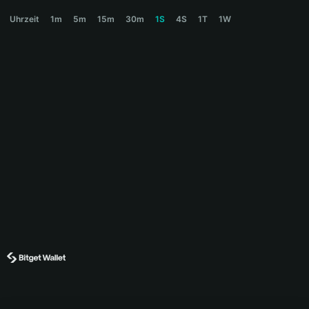
MURICA Price Chart
Uhrzeit
1m
5m
15m
30m
1S
4S
1T
1W