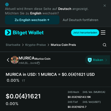
English
日本語
Aktuell wird Ihnen diese Seite auf
Deutsch
angezeigt.
Möchten Sie zu
English
wechseln?
Tiếng Việt
Zu English wechseln
Auf Deutsch fortfahren
Русский
Español (Latinoamérica)
Türkçe
Jetzt herunterladen
Italiano
Français
Startseite
Krypto-Preise
Murica Coin
Preis
Deutsch
简体中文
MURICA
Murica Coin
Risiken
繁體中文
rnMLBL...bonk
Português (Portugal)
Bahasa Indonesia
MURICA in USD:
1 MURICA = $0.0{4}1621 USD
ภาษาไทย
0.00%
1T
हिन्दी
বাংলা
24S Hoch
24S. Vol. (MURICA)
$
0.0{4}1621
Español
$
0.0{4}1621
43.19K
24S Tief
24S. Vol
(USDT)
0.00%
Português (Brasil)
$
0.0{4}1621
0.7
Español (Argentina)