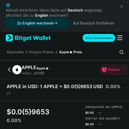
English
日本語
Aktuell wird Ihnen diese Seite auf
Deutsch
angezeigt.
Möchten Sie zu
English
wechseln?
Tiếng Việt
Zu English wechseln
Auf Deutsch fortfahren
Русский
Español (Latinoamérica)
Türkçe
Jetzt herunterladen
Italiano
Français
Startseite
Krypto-Preise
Apple🔥
Preis
Deutsch
简体中文
APPLE
Apple🔥
Risiken
繁體中文
rstUkJ...j8EB
Português (Portugal)
Bahasa Indonesia
APPLE in USD:
1 APPLE = $0.0{5}9653 USD
0.00%
ภาษาไทย
1T
हिन्दी
বাংলা
24S Hoch
24S. Vol. (APPLE)
$
0.0{5}9653
Español
$
0.00
--
24S Tief
24S. Vol
(USDT)
0.00%
Português (Brasil)
$
0.00
--
Español (Argentina)