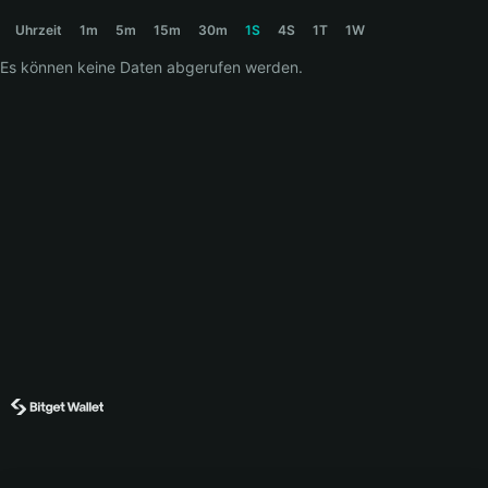
APPLE Price Chart
Uhrzeit
1m
5m
15m
30m
1S
4S
1T
1W
Es können keine Daten abgerufen werden.