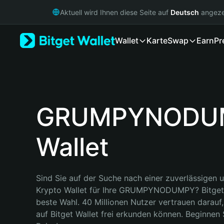
English
Aktuell wird Ihnen diese Seite auf
Deutsch
angeze
日本語
Tiếng Việt
Wallet
Karte
Swap
Earn
Pr
Русский
Español (Latinoamérica)
Türkçe
Italiano
Français
Deutsch
GRUMPYNODU
简体中文
繁體中文
Wallet
Português (Portugal)
Bahasa Indonesia
ภาษาไทย
हिन्दी
Sind Sie auf der Suche nach einer zuverlässigen u
বাংলা
Krypto Wallet für Ihre GRUMPYNODUMPY? Bitget Wa
Español
beste Wahl. 40 Millionen Nutzer vertrauen darauf,
Português (Brasil)
auf Bitget Wallet frei erkunden können. Beginnen Si
Español (Argentina)