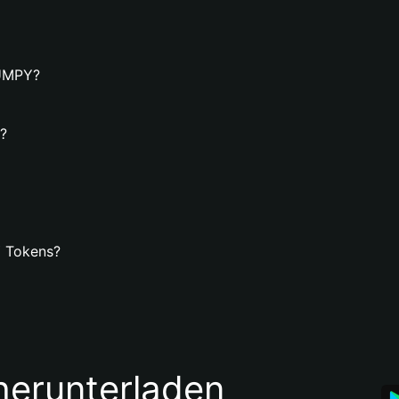
UMPY?
?
 Tokens?
 herunterladen