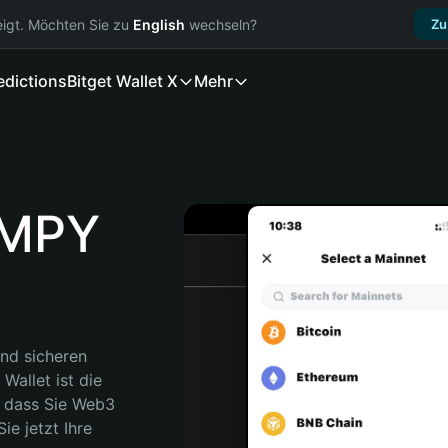
igt. Möchten Sie zu
English
wechseln?
Zu
edictions
Bitget Wallet X
Mehr
MPY
nd sicheren 
llet ist die 
 dass Sie Web3 
e jetzt Ihre 