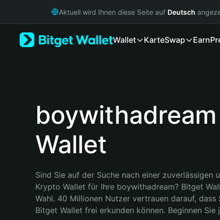
English
Aktuell wird Ihnen diese Seite auf
Deutsch
angeze
日本語
Tiếng Việt
Wallet
Karte
Swap
Earn
Pr
Русский
Español (Latinoamérica)
Türkçe
Italiano
Français
Deutsch
boywithadream
简体中文
繁體中文
Wallet
Português (Portugal)
Bahasa Indonesia
ภาษาไทย
हिन्दी
Sind Sie auf der Suche nach einer zuverlässigen u
বাংলা
Krypto Wallet für Ihre boywithadream? Bitget Walle
Español
Wahl. 40 Millionen Nutzer vertrauen darauf, dass 
Português (Brasil)
Bitget Wallet frei erkunden können. Beginnen Sie j
Español (Argentina)