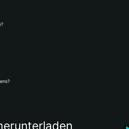
m?
kens?
 herunterladen