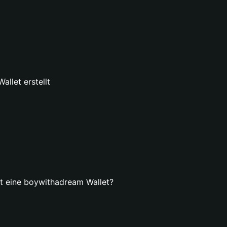
llet erstellt
llt eine boywithadream Wallet?