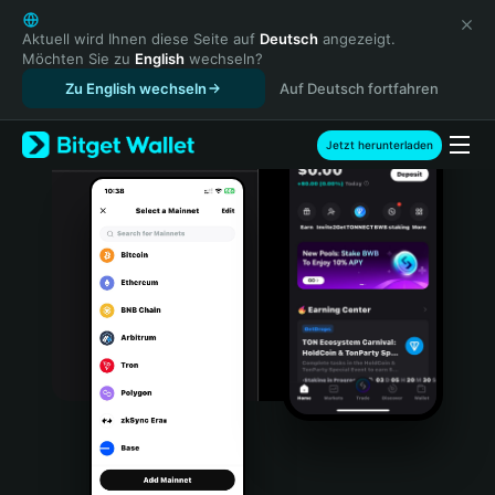
English
日本語
Aktuell wird Ihnen diese Seite auf
Deutsch
angezeigt.
Möchten Sie zu
English
wechseln?
Tiếng Việt
Zu English wechseln
Auf Deutsch fortfahren
Русский
Español (Latinoamérica)
Türkçe
Jetzt herunterladen
Italiano
Français
Deutsch
简体中文
繁體中文
Português (Portugal)
Bahasa Indonesia
ภาษาไทย
हिन्दी
বাংলা
Español
Português (Brasil)
Español (Argentina)