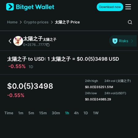
English
Download now
日本語
Tiếng Việt
Home
Crypto prices
太陽之子
Price
Русский
Español (Latinoamérica)
太陽之子
太陽之子
Türkçe
Risks
0x2E76...7777
Italiano
Français
太陽之子 to USD:
1 太陽之子 = $0.0{5}3498 USD
Deutsch
-0.55%
1D
简体中文
繁體中文
24h high
24h vol (太陽之子)
Português (Portugal)
$
0.0{5}3498
$
0.0{5}3525
1.51M
Bahasa Indonesia
24h low
24h vol
(USDT)
-0.55%
ภาษาไทย
$
0.0{5}3498
5.29
हिन्दी
太陽之子 Price Chart
Time
1m
5m
15m
30m
1h
4h
1D
1W
বাংলা
Español
Português (Brasil)
Español (Argentina)