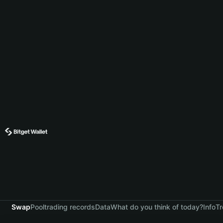
Swap
Pool
trading records
Data
What do you think of today?
Info
Tr