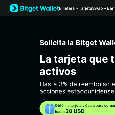
English
Billetera
Tarjeta
Swap
Ear
日本語
Tiếng Việt
Русский
Español (Latinoamérica)
Türkçe
Italiano
Solicita la Bitget Wal
Français
Deutsch
La tarjeta que 
简体中文
繁體中文
activos
Português (Portugal)
Bahasa Indonesia
ภาษาไทย
Hasta 3% de reembolso e
हिन्दी
acciones estadounidense
বাংলা
Español
Obtén la tarjeta y úsala para cons
Português (Brasil)
20 USD
hasta
Español (Argentina)