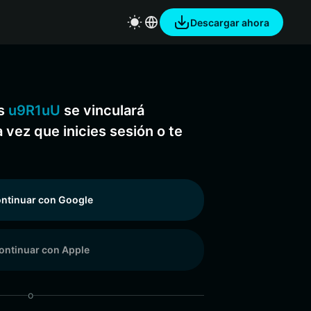
Descargar ahora
os
u9R1uU
se vinculará
vez que inicies sesión o te
ntinuar con Google
ontinuar con Apple
o