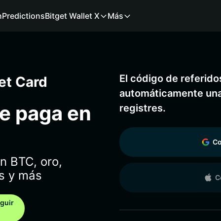
n
Predictions
Bitget Wallet X
Más
El código de referid
let Card
automáticamente una 
te paga en
registres.
Co
n BTC, oro,
s y más
C
eguir