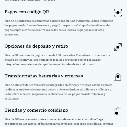
vinculadas directamente a tu billetera.
Pagos con código QR
Más de 2.5 millones de comercios conectados en Asia y América Latina Simplifica
los pagos con la función "escanea y paga", que permite la liquidación directa de
pagos cripto a comercios a través de las redes locales de pagos minoristas
existentes.
Opciones de depósito y retiro
Más de 80 métodos de pago en más de 100 mercados Transfiere tu dinero entre
activos on-chain y saldos bancarios locales a través de socios regulados
integrados con sistemas de liquidación nacionales de todo el mundo.
Transferencias bancarias y remesas
Más de 300 entidades financieras integradas en África y América Latina Permite
realizar transferencias instantáneas y más económicas de billetera a billetera y
de billetera a banco, mejorando la eficiencia de los pagos transfronterizos y
cotidianos.
Tiendas y comercio cotidiano
Más de 300 marcas minoristas internacionales en el mercado online Paga
productos de uso diario, créditos para videojuegos, recargas de teléfono, tarjetas