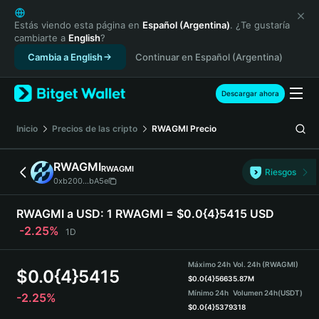
English
日本語
Estás viendo esta página en
Español (Argentina)
. ¿Te gustaría
cambiarte a
English
?
Tiếng Việt
Cambia a English
Continuar en Español (Argentina)
Русский
Español (Latinoamérica)
Türkçe
Descargar ahora
Italiano
Français
Inicio
Precios de las cripto
RWAGMI
Precio
Deutsch
简体中文
RWAGMI
RWAGMI
Riesgos
繁體中文
0xb200...bA5e
Português (Portugal)
Bahasa Indonesia
RWAGMI a USD:
1 RWAGMI = $0.0{4}5415 USD
ภาษาไทย
-2.25%
1D
हिन्दी
বাংলা
Máximo 24h
Vol. 24h (RWAGMI)
$
0.0{4}5415
Español
$
0.0{4}5663
5.87M
Mínimo 24h
Volumen 24h
(USDT)
-2.25%
Português (Brasil)
$
0.0{4}5379
318
Español (Argentina)