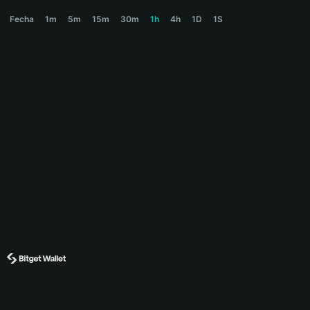
RWAGMI Price Chart
Fecha
1m
5m
15m
30m
1h
4h
1D
1S