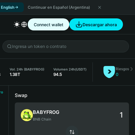
 English
Continuar en Español (Argentina)
Connect wallet
Descargar ahora
Riesgos
Vol. 24h (BABYFROG)
Volumen 24h
(USDT)
8
1.38T
94.5
0
ro
Swap
BABYFROG
BNB Chain