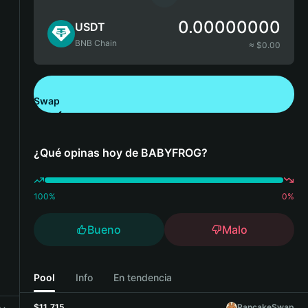
0.00000000
USDT
BNB Chain
≈ $
0.00
Swap
Descarga Bitget Wallet
¿Qué opinas hoy de BABYFROG?
100
%
0
%
Bueno
Malo
Pool
Info
En tendencia
$11,715
PancakeSwap