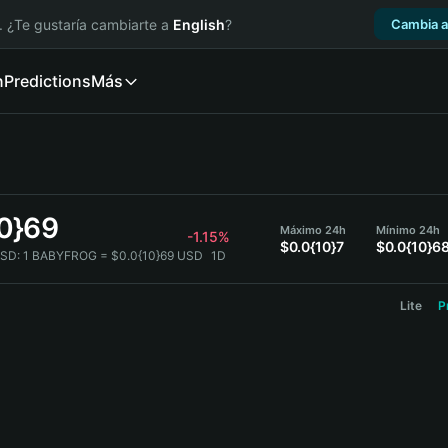
. ¿Te gustaría cambiarte a
English
?
Cambia a
n
Predictions
Más
10}69
Máximo 24h
Mínimo 24h
-1.15%
$0.0{10}7
$0.0{10}6
SD:
1 BABYFROG = $0.0{10}69 USD
1D
Lite
P