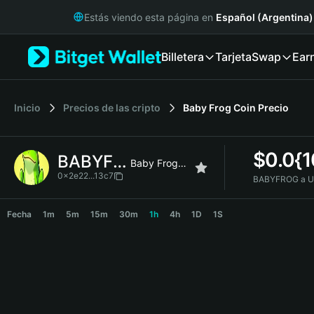
English
Estás viendo esta página en
Español (Argentina)
日本語
Tiếng Việt
Billetera
Tarjeta
Swap
Ear
Русский
Español (Latinoamérica)
Türkçe
Italiano
Inicio
Precios de las cripto
Baby Frog Coin
Precio
Français
Deutsch
$
0.0{
BABYFROG
简体中文
Baby Frog Coin
繁體中文
0x2e22...13c7
BABYFROG a U
Português (Portugal)
BABYFROG Price Chart
Bahasa Indonesia
Fecha
1m
5m
15m
30m
1h
4h
1D
1S
ภาษาไทย
हिन्दी
বাংলা
Español
Português (Brasil)
Español (Argentina)