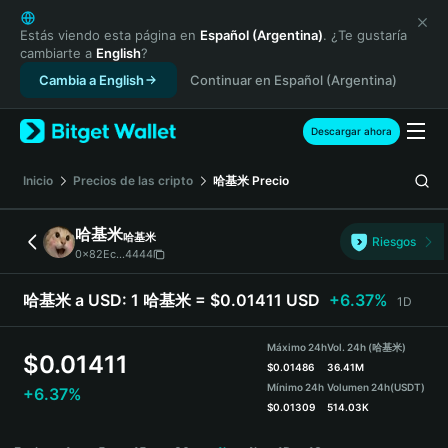
English
日本語
Estás viendo esta página en
Español (Argentina)
. ¿Te gustaría
cambiarte a
English
?
Tiếng Việt
Cambia a English
Continuar en Español (Argentina)
Русский
Español (Latinoamérica)
Türkçe
Descargar ahora
Italiano
Français
Inicio
Precios de las cripto
哈基米
Precio
Deutsch
简体中文
哈基米
哈基米
Riesgos
繁體中文
0x82Ec...4444
Português (Portugal)
Bahasa Indonesia
哈基米 a USD:
1 哈基米 = $0.01411 USD
+6.37%
1D
ภาษาไทย
हिन्दी
Máximo 24h
Vol. 24h (哈基米)
$
0.01411
বাংলা
$
0.01486
36.41M
Mínimo 24h
Volumen 24h
(USDT)
+6.37%
Español
$
0.01309
514.03K
Português (Brasil)
哈基米 Price Chart
Español (Argentina)