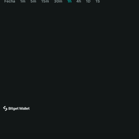
Fecha
1m
5m
15m
30m
1h
4h
1D
1S