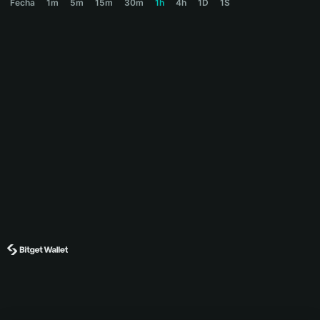
Fecha
1m
5m
15m
30m
1h
4h
1D
1S