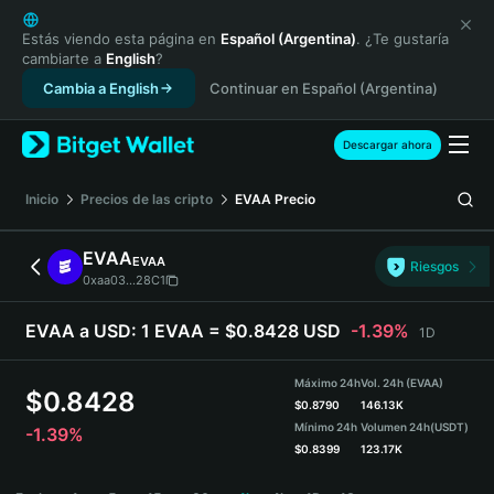
English
日本語
Estás viendo esta página en
Español (Argentina)
. ¿Te gustaría
cambiarte a
English
?
Tiếng Việt
Cambia a English
Continuar en Español (Argentina)
Русский
Español (Latinoamérica)
Türkçe
Descargar ahora
Italiano
Français
Inicio
Precios de las cripto
EVAA
Precio
Deutsch
简体中文
EVAA
EVAA
Riesgos
繁體中文
0xaa03...28C1
Português (Portugal)
Bahasa Indonesia
EVAA a USD:
1 EVAA = $0.8428 USD
-1.39%
1D
ภาษาไทย
हिन्दी
Máximo 24h
Vol. 24h (EVAA)
$
0.8428
বাংলা
$
0.8790
146.13K
Mínimo 24h
Volumen 24h
(USDT)
-1.39%
Español
$
0.8399
123.17K
Português (Brasil)
EVAA Price Chart
Español (Argentina)