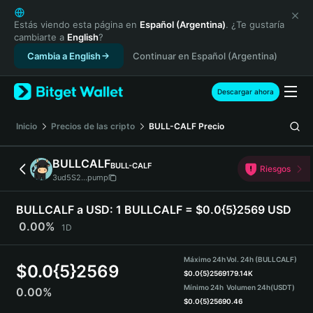
English
日本語
Estás viendo esta página en
Español (Argentina)
. ¿Te gustaría
cambiarte a
English
?
Tiếng Việt
Cambia a English
Continuar en Español (Argentina)
Русский
Español (Latinoamérica)
Türkçe
Descargar ahora
Italiano
Français
Inicio
Precios de las cripto
BULL-CALF
Precio
Deutsch
简体中文
BULLCALF
BULL-CALF
Riesgos
繁體中文
3ud5S2...pump
Português (Portugal)
Bahasa Indonesia
BULLCALF a USD:
1 BULLCALF = $0.0{5}2569 USD
ภาษาไทย
0.00%
1D
हिन्दी
বাংলা
Máximo 24h
Vol. 24h (BULLCALF)
$
0.0{5}2569
Español
$
0.0{5}2569
179.14K
Mínimo 24h
Volumen 24h
(USDT)
0.00%
Português (Brasil)
$
0.0{5}2569
0.46
Español (Argentina)