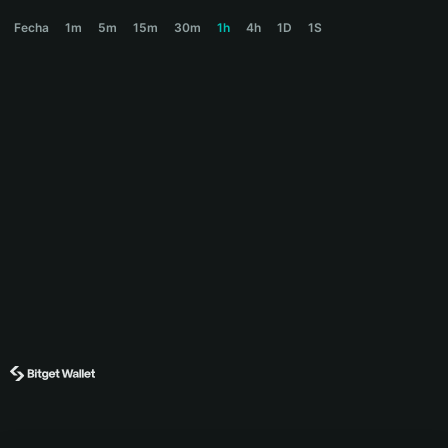
BULLCALF Price Chart
Fecha
1m
5m
15m
30m
1h
4h
1D
1S