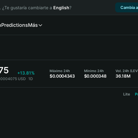
. ¿Te gustaría cambiarte a
English
?
Cambia a
n
Predictions
Más
75
Máximo 24h
Mínimo 24h
Vol. 24h (LEV
+13.81%
$0.0004343
$0.000348
36.18M
0.0004075 USD
1D
Lite
P