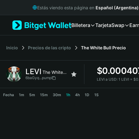
English
Estás viendo esta página en
Español (Argentina)
日本語
Tiếng Việt
Billetera
Tarjeta
Swap
Ear
Русский
Español (Latinoamérica)
Türkçe
Italiano
Inicio
Precios de las cripto
The White Bull
Precio
Français
Deutsch
$
0.00040
LEVI
简体中文
The White Bull
繁體中文
6baGyq...pump
LEVI a USD:
1 LEVI = $
Português (Portugal)
LEVI Price Chart
Bahasa Indonesia
Fecha
1m
5m
15m
30m
1h
4h
1D
1S
ภาษาไทย
हिन्दी
বাংলা
Español
Português (Brasil)
Español (Argentina)