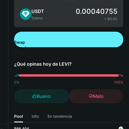
0.00040755
USDT
Solana
≈ $
0.00
Swap
Descarga Bitget Wallet
¿Qué opinas hoy de LEVI?
0
%
100
%
Bueno
Malo
Pool
Info
En tendencia
$66,404