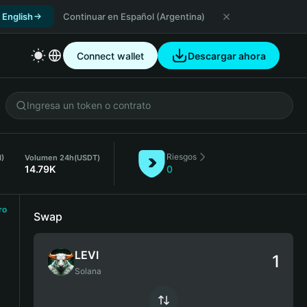
 English
Continuar en Español (Argentina)
Connect wallet
Descargar ahora
Riesgos
I)
Volumen 24h
(USDT)
14.79K
0
ro
Swap
LEVI
Solana