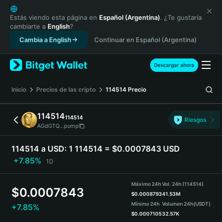
English
日本語
Estás viendo esta página en
Español (Argentina)
. ¿Te gustaría
cambiarte a
English
?
Tiếng Việt
Cambia a English
Continuar en Español (Argentina)
Русский
Español (Latinoamérica)
Türkçe
Descargar ahora
Italiano
Français
Inicio
Precios de las cripto
114514
Precio
Deutsch
简体中文
114514
114514
Riesgos
繁體中文
AGdGTQ...pump
Português (Portugal)
Bahasa Indonesia
114514 a USD:
1 114514 = $0.0007843 USD
ภาษาไทย
+7.85%
1D
हिन्दी
বাংলা
Máximo 24h
Vol. 24h (114514)
$
0.0007843
Español
$
0.0008793
41.53M
Mínimo 24h
Volumen 24h
(USDT)
+7.85%
Português (Brasil)
$
0.0007105
32.57K
Español (Argentina)