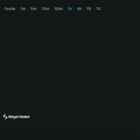
114514 Price Chart
Fecha
1m
5m
15m
30m
1h
4h
1D
1S