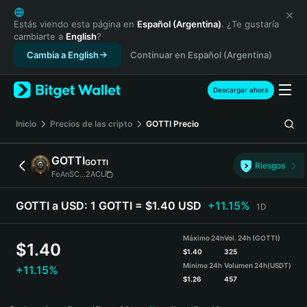
English
日本語
Estás viendo esta página en
Español (Argentina)
. ¿Te gustaría
cambiarte a
English
?
Tiếng Việt
Cambia a English
Continuar en Español (Argentina)
Русский
Español (Latinoamérica)
Türkçe
Descargar ahora
Italiano
Français
Inicio
Precios de las cripto
GOTTI
Precio
Deutsch
简体中文
GOTTI
GOTTI
Riesgos
繁體中文
FoAnSC...2ACL
Português (Portugal)
Bahasa Indonesia
GOTTI a USD:
1 GOTTI = $1.40 USD
+11.15%
1D
ภาษาไทย
हिन्दी
Máximo 24h
Vol. 24h (GOTTI)
$
1.40
বাংলা
$
1.40
325
Mínimo 24h
Volumen 24h
(USDT)
+11.15%
Español
$
1.26
457
Português (Brasil)
GOTTI Price Chart
Español (Argentina)