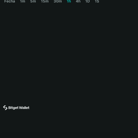
Fecha
1m
5m
15m
30m
1h
4h
1D
1S