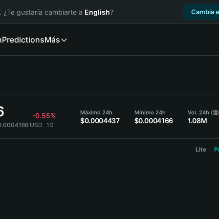
. ¿Te gustaría cambiarte a
English
?
Cambia a
n
Predictions
Más
6
Máximo 24h
Mínimo 24h
Vol. 24h (
-0.55%
$0.0004437
$0.0004166
1.08M
0.0004166 USD
1D
Lite
P