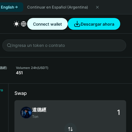
 English
Continuar en Español (Argentina)
Connect wallet
Descargar ahora
道德經)
Volumen 24h
(USDT)
451
ro
Swap
道德經
Ton