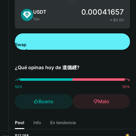
0.00041657
USDT
Ton
≈ $
0.00
Swap
Descarga Bitget Wallet
¿Qué opinas hoy de 道德經?
50
%
50
%
Bueno
Malo
Pool
Info
En tendencia
$12,168