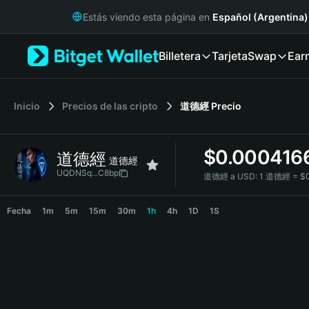
English
Estás viendo esta página en
Español (Argentina)
日本語
Tiếng Việt
Billetera
Tarjeta
Swap
Ear
Русский
Español (Latinoamérica)
Türkçe
Italiano
Inicio
Precios de las cripto
道德經
Precio
Français
Deutsch
$
0.000416
道德經
简体中文
道德經
繁體中文
UQDNSq...C8bp
道德經 a USD:
1 道德經 = $
Português (Portugal)
道德經 Price Chart
Bahasa Indonesia
Fecha
1m
5m
15m
30m
1h
4h
1D
1S
ภาษาไทย
हिन्दी
বাংলা
Español
Português (Brasil)
Español (Argentina)