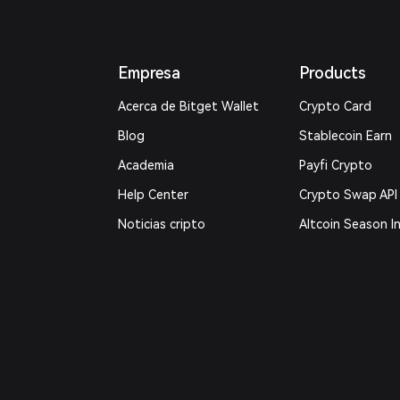
Empresa
Products
Acerca de Bitget Wallet
Crypto Card
Blog
Stablecoin Earn
Academia
Payfi Crypto
Help Center
Crypto Swap API
Noticias cripto
Altcoin Season I
Contáctanos
Prediction Marke
Recursos de la marca
DApp
Empleos
Trade
Verificación de canales
RWA
oficiales
How to Buy