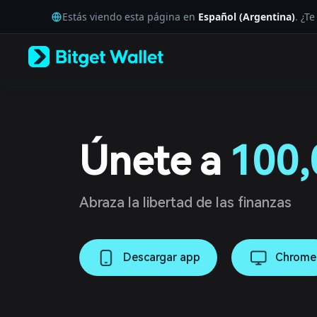
English
Estás viendo esta página en
Español (Argentina)
. ¿T
日本語
Tiếng Việt
Русский
Español (Latinoamérica)
Türkçe
Italiano
Français
Deutsch
简体中文
Únete a
100,
繁體中文
Português (Portugal)
Bahasa Indonesia
ภาษาไทย
Abraza la libertad de las finanzas
العربية
हिन्दी
বাংলা
Descargar app
Chrome
Español
Português (Brasil)
Español (Argentina)