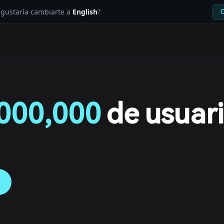
e gustaría cambiarte a
English
?
C
000,000
de usuar