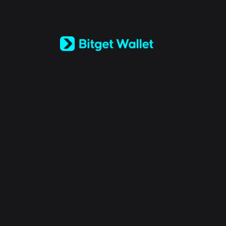
English
日本語
Tiếng Việt
Русский
Español (Latinoamérica)
Türkçe
Italiano
Français
Deutsch
简体中文
繁體中文
Português (Portugal)
Bahasa Indonesia
ภาษาไทย
العربية
हिन्दी
বাংলা
Español
Português (Brasil)
Español (Argentina)