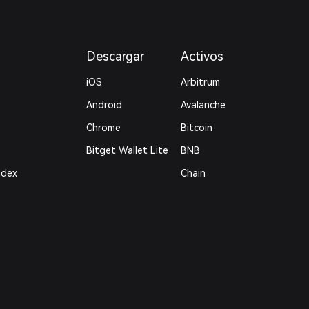
Descargar
Activos
iOS
Arbitrum
Android
Avalanche
Chrome
Bitcoin
Bitget Wallet Lite
BNB
ndex
Chain
ts
Polygon
Legal
Política de
privacidad
Acuerdo del usuario
Risk Disclosure