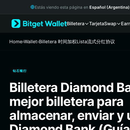
English
Estás viendo esta página en
Español (Argentina)
日本語
Tiếng Việt
Billetera
Tarjeta
Swap
Ear
Русский
Español (Latinoamérica)
Türkçe
Home
›
Wallet
›
Billetera 时间加权Lista流式分红协议
Italiano
Français
Deutsch
简体中文
钻石银行
繁體中文
Português (Portugal)
Billetera Diamond B
Bahasa Indonesia
ภาษาไทย
mejor billetera para
हिन्दी
বাংলা
almacenar, enviar y 
Español
Português (Brasil)
Diamond Bank (Guía
Español (Argentina)