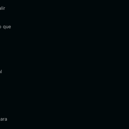
lir
o que
l
para