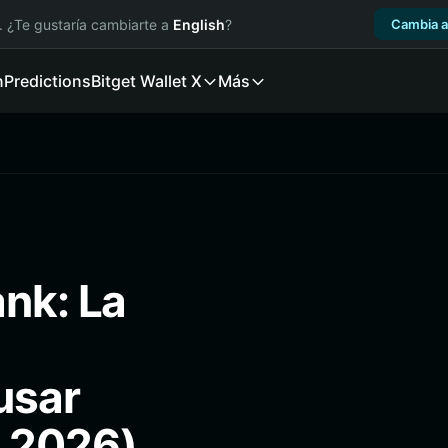
. ¿Te gustaría cambiarte a
English
?
Cambia a
n
Predictions
Bitget Wallet X
Más
ank: La
usar
 2026)