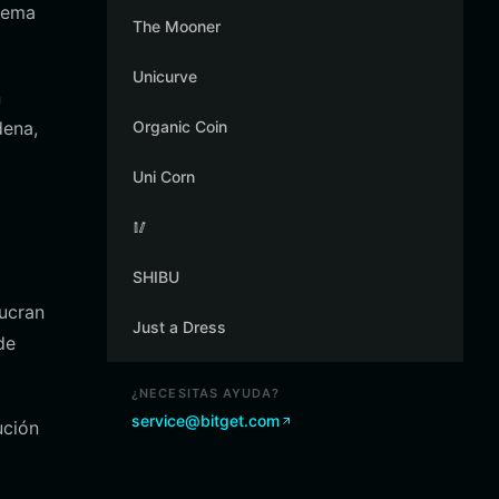
tema
The Mooner
Unicurve
n
dena,
Organic Coin
Uni Corn
🥢
SHIBU
lucran
Just a Dress
de
¿NECESITAS AYUDA?
service@bitget.com
ución