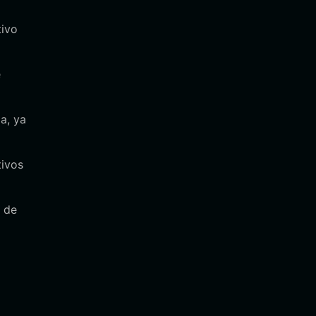
tivo
e
a, ya
tivos
n de