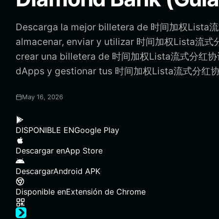
Descarga la mejor billetera de 时间加权Lis
almacenar, enviar y utilizar 时间加权Lista流
crear una billetera de 时间加权Lista流式分红协议,
dApps y gestionar tus 时间加权Lista流式分红协议
May 16, 2026
DISPONIBLE EN
Google Play
Descargar en
App Store
Descargar
Android APK
Disponible en
Extensión de Chrome