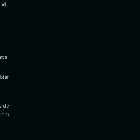
ond
scal
biar
s de
de tu