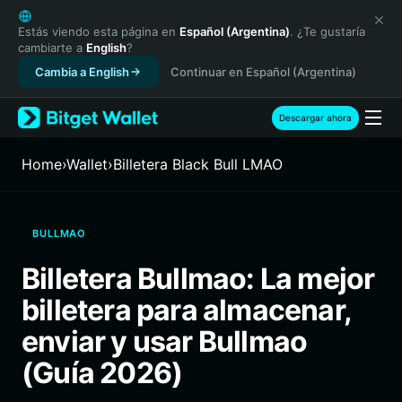
English
日本語
Estás viendo esta página en
Español (Argentina)
. ¿Te gustaría
cambiarte a
English
?
Tiếng Việt
Cambia a English
Continuar en Español (Argentina)
Русский
Español (Latinoamérica)
Türkçe
Descargar ahora
Italiano
Français
Home
›
Wallet
›
Billetera Black Bull LMAO
Deutsch
简体中文
繁體中文
BULLMAO
Português (Portugal)
Bahasa Indonesia
Billetera Bullmao: La mejor
ภาษาไทย
billetera para almacenar,
हिन्दी
বাংলা
enviar y usar Bullmao
Español
(Guía 2026)
Português (Brasil)
Español (Argentina)