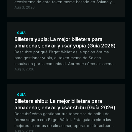
ecosistema de este token meme basado en Solana y
Aug 3, 2026
ofrece un paso a paso detallado para configurar tu
billetera sin custodia.
GUÍA
Billetera yupia: La mejor billetera para
almacenar, enviar y usar yupia (Guía 2026)
Descubre por qué Bitget Wallet es la opción óptima
para gestionar yupia, el token meme de Solana
impulsado por la comunidad. Aprende cómo almacenar,
Aug 6, 2026
intercambiar y participar de forma segura en este
ecosistema artístico basado en historias.
GUÍA
Billetera shibu: La mejor billetera para
almacenar, enviar y usar shibu (Guía 2026)
Descubrí cómo gestionar tus tenencias de shibu de
forma segura con Bitget Wallet. Esta guía explora las
mejores maneras de almacenar, operar e interactuar
Aug 5, 2026
con el ecosistema de la memecoin shibu en la red EVM.