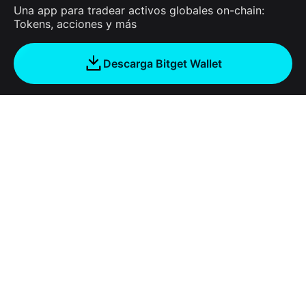
Una app para tradear activos globales on-chain:
Tokens, acciones y más
Descarga Bitget Wallet
Empresa
Acerca de Bitget Wallet
Products
Blog
Crypto Card
Bitget Wallet X