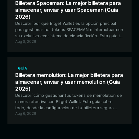
Billetera Spaceman: La mejor billetera para
almacenar, enviar y usar Spaceman (Guía
2026)
Descubrí por qué Bitget Wallet es la opción principal
para gestionar tus tokens SPACEMAN e interactuar con
su exclusivo ecosistema de ciencia ficción. Esta guía te
Aug 8, 2026
ofrece un recorrido completo sobre cómo configurar tu
billetera, proteger tus activos y participar en el mundo
narrativo de The Dead Spaceman.
GUÍA
Billetera memolution: La mejor billetera para
almacenar, enviar y usar memolution (Guía
2025)
Descubrí cómo gestionar tus tokens de memolution de
manera efectiva con Bitget Wallet. Esta guía cubre
todo, desde la configuración de tu billetera segura
Aug 6, 2026
compatible con EVM hasta el aprovechamiento de
herramientas avanzadas de disciplina de trading para tu
viaje en las memecoins.