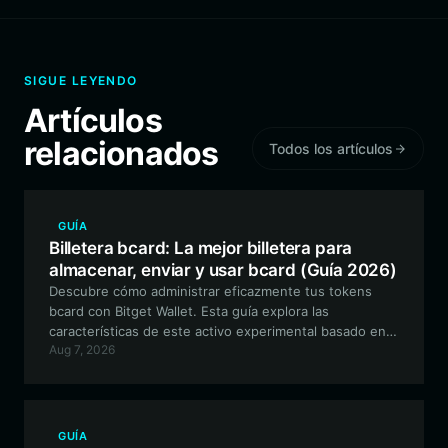
SIGUE LEYENDO
Artículos
relacionados
Todos los artículos
GUÍA
Billetera bcard: La mejor billetera para
almacenar, enviar y usar bcard (Guía 2026)
Descubre cómo administrar eficazmente tus tokens
bcard con Bitget Wallet. Esta guía explora las
características de este activo experimental basado en
Aug 7, 2026
EVM impulsado por la comunidad y por qué Bitget
Wallet es la herramienta ideal para tu recorrido cripto.
GUÍA