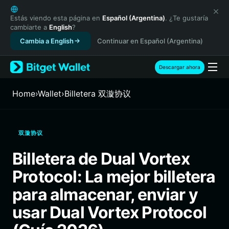
English
日本語
Estás viendo esta página en
Español (Argentina)
. ¿Te gustaría
cambiarte a
English
?
Tiếng Việt
Cambia a English
Continuar en Español (Argentina)
Русский
Español (Latinoamérica)
Türkçe
Descargar ahora
Italiano
Français
Home
›
Wallet
›
Billetera 双漩协议
Deutsch
简体中文
繁體中文
双漩协议
Português (Portugal)
Bahasa Indonesia
Billetera de Dual Vortex
ภาษาไทย
Protocol: La mejor billetera
हिन्दी
বাংলা
para almacenar, enviar y
Español
usar Dual Vortex Protocol
Português (Brasil)
Español (Argentina)