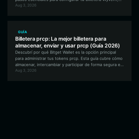
Aug 3, 2026
aprovechar la infraestructura compatible con EVM y
participar en el ecosistema descentralizado del juego.
GUÍA
Billetera prcp: La mejor billetera para
almacenar, enviar y usar prcp (Guía 2026)
Descubrí por qué Bitget Wallet es la opción principal
para administrar tus tokens prcp. Esta guía cubre cómo
almacenar, intercambiar y participar de forma segura en
Aug 3, 2026
el ecosistema de este token experimental impulsado
por la comunidad y construido en la red EVM.