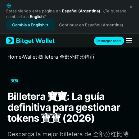
English
日本語
Estás viendo esta página en
Español (Argentina)
. ¿Te gustaría
cambiarte a
English
?
Tiếng Việt
Cambia a English
Continuar en Español (Argentina)
Русский
Español (Latinoamérica)
Türkçe
Descargar ahora
Italiano
Français
Home
›
Wallet
›
Billetera 全部分红比特币
Deutsch
简体中文
繁體中文
寶寶
Português (Portugal)
Bahasa Indonesia
Billetera 寶寶: La guía
ภาษาไทย
definitiva para gestionar
हिन्दी
বাংলা
tokens 寶寶 (2026)
Español
Português (Brasil)
Descarga la mejor billetera de 全部分红比特
Español (Argentina)