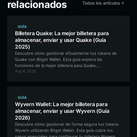
relacionados
Todos los artículos
GUÍA
Billetera Quake: La mejor billetera para
almacenar, enviar y usar Quake (Guía
2025)
Descubre cómo gestionar eficazmente tus tokens de
Quake con Bitget Wallet. Esta guía explora las
funciones de la mejor billetera para Quake,
Aug 4, 2026
garantizando una interacción segura, eficiente y fácil
de usar con este ecosistema nostálgico impulsado por
la comunidad.
GUÍA
Wyvern Wallet: La mejor billetera para
almacenar, enviar y usar Wyvern (Guía
2026)
Descubre cómo gestionar de forma segura tus tokens
Wyvern utilizando Bitget Wallet. Esta guía cubre los
pasos esenciales para configurar tu billetera Wyvern,