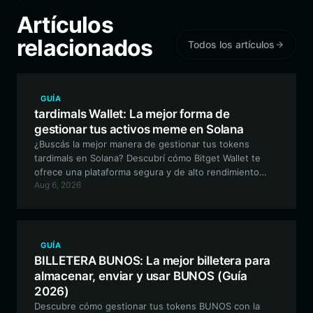
Artículos
relacionados
Todos los artículos
GUÍA
tardimals Wallet: La mejor forma de
gestionar tus activos meme en Solana
¿Buscás la mejor manera de gestionar tus tokens
tardimals en Solana? Descubrí cómo Bitget Wallet te
ofrece una plataforma segura y de alto rendimiento
Aug 6, 2026
para operar, coleccionar e interactuar con este
proyecto de memes único inspirado en la IA.
GUÍA
BILLETERA BUNOS: La mejor billetera para
almacenar, enviar y usar BUNOS (Guía
2026)
Descubre cómo gestionar tus tokens BUNOS con la