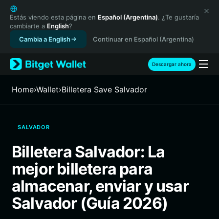
English
日本語
Estás viendo esta página en
Español (Argentina)
. ¿Te gustaría
cambiarte a
English
?
Tiếng Việt
Cambia a English
Continuar en Español (Argentina)
Русский
Español (Latinoamérica)
Türkçe
Descargar ahora
Italiano
Français
Home
›
Wallet
›
Billetera Save Salvador
Deutsch
简体中文
繁體中文
SALVADOR
Português (Portugal)
Bahasa Indonesia
Billetera Salvador: La
ภาษาไทย
mejor billetera para
हिन्दी
বাংলা
almacenar, enviar y usar
Español
Salvador (Guía 2026)
Português (Brasil)
Español (Argentina)