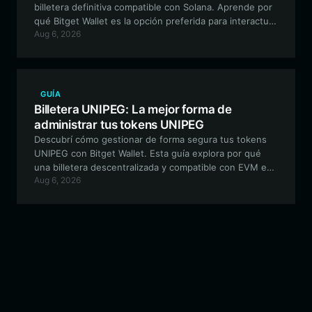
billetera definitiva compatible con Solana. Aprende por
qué Bitget Wallet es la opción preferida para interactuar
Aug 6, 2026
con este experimento único de cultura meme y su
ecosistema de estética retro.
GUÍA
Billetera UNIPEG: La mejor forma de
administrar tus tokens UNIPEG
Descubrí cómo gestionar de forma segura tus tokens
UNIPEG con Bitget Wallet. Esta guía explora por qué
una billetera descentralizada y compatible con EVM es
Aug 6, 2026
esencial para navegar por tokens meme impulsados por
la comunidad y participar en experimentos de DeFi.