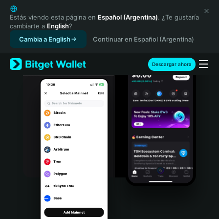
English
日本語
Estás viendo esta página en
Español (Argentina)
. ¿Te gustaría
cambiarte a
English
?
Tiếng Việt
Cambia a English
Continuar en Español (Argentina)
Русский
Español (Latinoamérica)
Türkçe
Descargar ahora
Italiano
Français
Deutsch
简体中文
繁體中文
Português (Portugal)
Bahasa Indonesia
ภาษาไทย
हिन्दी
বাংলা
Español
Português (Brasil)
Español (Argentina)