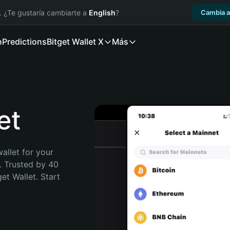
. ¿Te gustaría cambiarte a
English
?
Cambia a
n
Predictions
Bitget Wallet X
Más
et
allet for your 
. Trusted by 40 
t Wallet. Start 