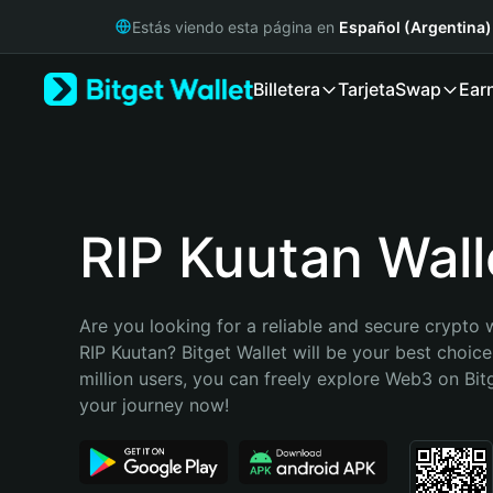
English
Estás viendo esta página en
Español (Argentina)
日本語
Tiếng Việt
Billetera
Tarjeta
Swap
Ear
Русский
Español (Latinoamérica)
Türkçe
Italiano
Français
Deutsch
RIP Kuutan Wall
简体中文
繁體中文
Português (Portugal)
Are you looking for a reliable and secure crypto w
Bahasa Indonesia
RIP Kuutan? Bitget Wallet will be your best choice
ภาษาไทย
million users, you can freely explore Web3 on Bitge
हिन्दी
your journey now!
বাংলা
Español
Português (Brasil)
Español (Argentina)