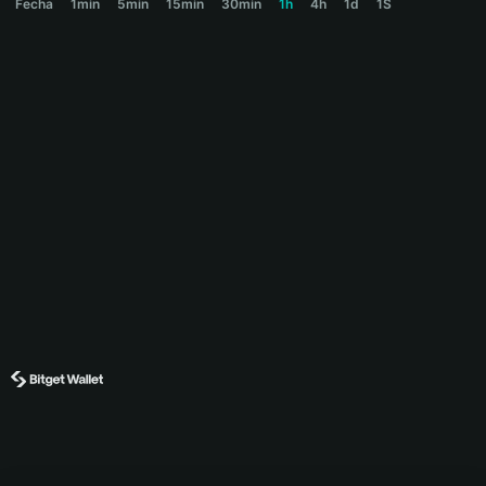
Fecha
1min
5min
15min
30min
1h
4h
1d
1S