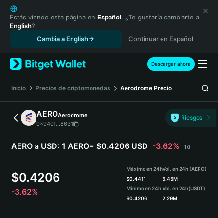
English
日本語
Estás viendo esta página en
Español
. ¿Te gustaría cambiarte a
English
?
Tiếng Việt
Cambia a English
Continuar en Español
Русский
Español (Latinoamérica)
Türkçe
Descargar ahora
Italiano
Français
Inicio
Precios de criptomonedas
Aerodrome
Precio
Deutsch
简体中文
AERO
Aerodrome
Riesgos
繁體中文
0x9401...8631
Português (Portugal)
Bahasa Indonesia
AERO a USD:
1 AERO= $0.4206 USD
-3.62%
1d
ภาษาไทย
हिन्दी
Máximo en 24h
Vol. en 24h (AERO)
$
0.4206
বাংলা
$
0.4411
5.45M
Mínimo en 24h
Vol. en 24h
(USDT)
-3.62%
Español
$
0.4206
2.29M
Português (Brasil)
AERO Price Chart
Español (Argentina)